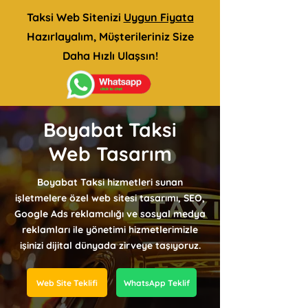
Taksi Web Sitenizi
Uygun Fiyata
Hazırlayalım, Müşterileriniz Size
Daha Hızlı Ulaşsın!
Boyabat Taksi
Web Tasarım
Boyabat Taksi hizmetleri sunan
işletmelere özel web sitesi tasarımı, SEO,
Google Ads reklamcılığı ve sosyal medya
reklamları ile yönetimi hizmetlerimizle
işinizi dijital dünyada zirveye taşıyoruz.
Web Site Teklifi
WhatsApp Teklif