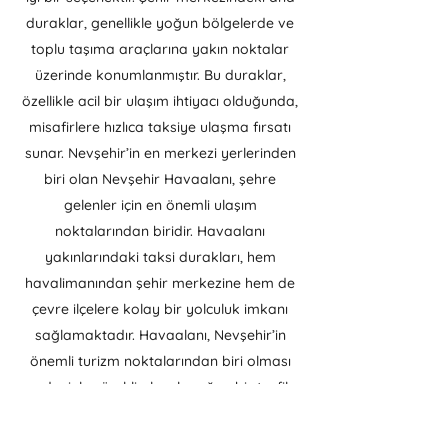
duraklar, genellikle yoğun bölgelerde ve
toplu taşıma araçlarına yakın noktalar
üzerinde konumlanmıştır. Bu duraklar,
özellikle acil bir ulaşım ihtiyacı olduğunda,
misafirlere hızlıca taksiye ulaşma fırsatı
sunar. Nevşehir’in en merkezi yerlerinden
biri olan Nevşehir Havaalanı, şehre
gelenler için en önemli ulaşım
noktalarından biridir. Havaalanı
yakınlarındaki taksi durakları, hem
havalimanından şehir merkezine hem de
çevre ilçelere kolay bir yolculuk imkanı
sağlamaktadır. Havaalanı, Nevşehir’in
önemli turizm noktalarından biri olması
nedeniyle sürekli olarak yoğun bir trafik
akışına sahiptir ve bu yoğunluk göz
önünde bulundurularak, havaalanı taksi