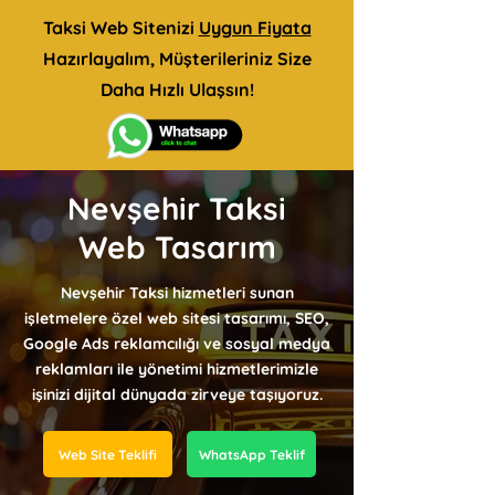
Taksi Web Sitenizi
Uygun Fiyata
Hazırlayalım, Müşterileriniz Size
Daha Hızlı Ulaşsın!
Nevşehir Taksi
Web Tasarım
Nevşehir Taksi hizmetleri sunan
işletmelere özel web sitesi tasarımı, SEO,
Google Ads reklamcılığı ve sosyal medya
reklamları ile yönetimi hizmetlerimizle
işinizi dijital dünyada zirveye taşıyoruz.
Web Site Teklifi
WhatsApp Teklif