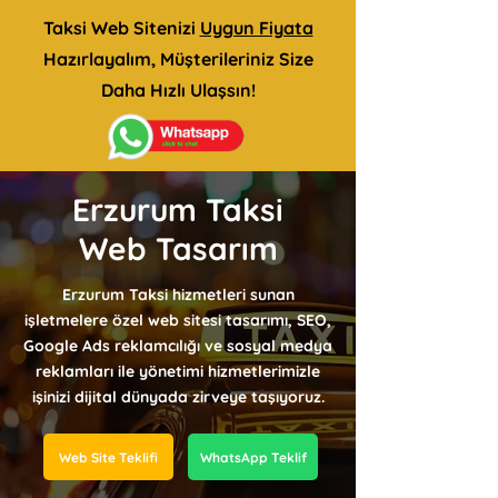
Taksi Web Sitenizi
Uygun Fiyata
Hazırlayalım, Müşterileriniz Size
Daha Hızlı Ulaşsın!
Erzurum Taksi
Web Tasarım
Erzurum Taksi hizmetleri sunan
işletmelere özel web sitesi tasarımı, SEO,
Google Ads reklamcılığı ve sosyal medya
reklamları ile yönetimi hizmetlerimizle
işinizi dijital dünyada zirveye taşıyoruz.
Web Site Teklifi
WhatsApp Teklif