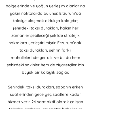
bölgelerinde ve yoğun yerleşim alanlarına
yakın noktalarda bulunur. Erzurum’da
taksiye ulaşmak oldukça kolaydır;
şehirdeki taksi durakları, halkın her
zaman erişebileceği şekilde stratejik
noktalara yerleştirilmiştir. Erzurum’daki
taksi durakları, şehrin farklı
mahallelerinde yer alır ve bu da hem
şehirdeki sakinler hem de ziyaretçiler için
büyük bir kolaylık sağlar.
Şehirdeki taksi durakları, sabahın erken
saatlerinden gece geç saatlere kadar
hizmet verir. 24 saat aktif olarak çalışan
taksiler, herhangi bir saatte hızlı ulaşım
imkanı sunar. Özellikle gece saatlerinde
veya acil bir durumda, Erzurum’daki