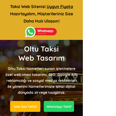
Taksi Web Sitenizi
Uygun Fiyata
Hazırlayalım, Müşterileriniz Size
Daha Hızlı Ulaşsın!
Oltu Taksi
Web Tasarım
Oltu Taksi hizmetleri sunan işletmelere
özel web sitesi tasarımı, SEO, Google Ads
reklamcılığı ve sosyal medya reklamları
ile yönetimi hizmetlerimizle işinizi dijital
dünyada zirveye taşıyoruz.
Web Site Teklifi
WhatsApp Teklif