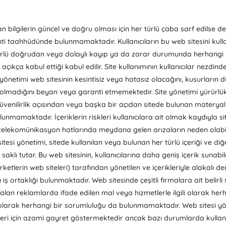
 bilgilerin güncel ve doğru olması için her türlü çaba sarf edilse de,
nti taahhüdünde bulunmamaktadır. Kullanıcıların bu web sitesini kul
türlü doğrudan veya dolaylı kayıp ya da zarar durumunda herhangi 
çıkça kabul ettiği kabul edilir. Site kullanımının kullanıcılar nezdind
önetimi web sitesinin kesintisiz veya hatasız olacağını, kusurların d
n olmadığını beyan veya garanti etmemektedir. Site yönetimi yürürlük
 güvenilirlik açısından veya başka bir açıdan sitede bulunan materyaller
mamaktadır. İçeriklerin riskleri kullanıcılara ait olmak kaydıyla si
telekomünikasyon hatlarında meydana gelen arızaların neden olabil
esi yönetimi, sitede kullanılan veya bulunan her türlü içeriği ve diğ
 saklı tutar. Bu web sitesinin, kullanıcılarına daha geniş içerik suna
şirketlerin web siteleri) tarafından yönetilen ve içerikleriyle alakalı 
ı) iş ortaklığı bulunmaktadır. Web sitesinde çeşitli firmalara ait belir
alan reklamlarda ifade edilen mal veya hizmetlerle ilgili olarak he
 olarak herhangi bir sorumluluğu da bulunmamaktadır. Web sitesi yönet
ri için azami gayret göstermektedir ancak bazı durumlarda kullanıcı