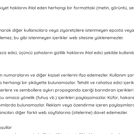
lkiyet haklarını ihlal eden herhangi bir formattaki (metin, görüntü, 
anarak diğer kullanıcılara veya ziyaretçilere istenmeyen eposta vey
emez, bu gibi istenmeyen içerikler web sitesine yüklenemezler.
iz edici, üçüncü şahısların gizlilik haklarını ihlal edici şekilde kullanı
on numaralarını ve diğer kişisel verilerini ifşa edemezler. Kullanım şar
herhangi bir şikâyette bulunamazlar. Tehdit ve rahatsız edici içeri
ere ve sembollere aykırı propaganda içeriği barındıran içerikleri yay
u amaca yönelik (fuhuş vb.) içerikleri paylaşamazlar. Küfür, hakaret
aşımlarda bulunamazlar. Reklam veya özendirme içeren paylaşımlarda 
anıcıları diğer farklı web sayfalarına (sitelerine) davet edemezler.
oşullar