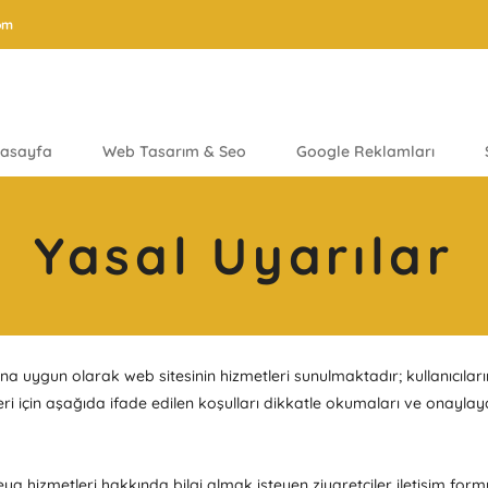
om
asayfa
Web Tasarım & Seo
Google Reklamları
Yasal Uyarılar
ına uygun olarak web sitesinin hizmetleri sunulmaktadır; kullanıcılar
i için aşağıda ifade edilen koşulları dikkatle okumaları ve onaylay
ya hizmetleri hakkında bilgi almak isteyen ziyaretçiler iletişim form