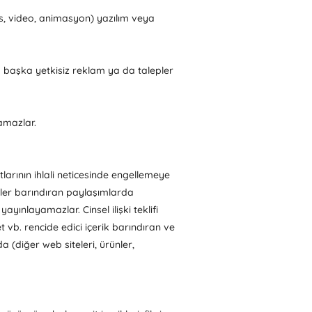
ses, video, animasyon) yazılım veya
a başka yetkisiz reklam ya da talepler
lamazlar.
tlarının ihlali neticesinde engellemeye
kler barındıran paylaşımlarda
ınlayamazlar. Cinsel ilişki teklifi
 vb. rencide edici içerik barındıran ve
(diğer web siteleri, ürünler,