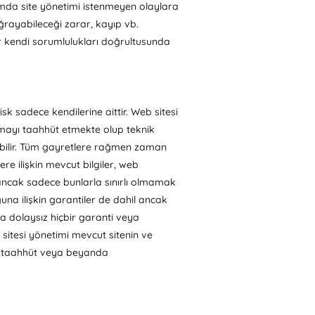
rumda site yönetimi istenmeyen olaylara
ğrayabileceği zarar, kayıp vb.
ler kendi sorumlulukları doğrultusunda
risk sadece kendilerine aittir. Web sitesi
nmayı taahhüt etmekte olup teknik
labilir. Tüm gayretlere rağmen zaman
ere ilişkin mevcut bilgiler, web
l ancak sadece bunlarla sınırlı olmamak
ğuna ilişkin garantiler de dahil ancak
eya dolaysız hiçbir garanti veya
sitesi yönetimi mevcut sitenin ve
ti, taahhüt veya beyanda