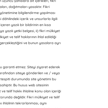
üçüncü şahıslara ait içerikleri, fikri
ları, dağıtmaları yasaktır. Fikri
i yönetimine bilgilendirme yapılması
dâhilindeki içerik ve unsurlarla ilgili
eren yazılı bir bildirinin en kısa
 yazılı yetki belgesi, ii) fikri mülkiyet
iyet ve telif haklarının ihlal edildiği
li gerçekleştiğini ve bunun yasalara ayrı
nu garanti etmez. Siteyi ziyaret ederek
 tarafından siteye gönderilen ve / veya
in tespiti durumunda site yönetimi bu
ahiptir. Bu husus web sitesinin
e telif hakkı ihlaline konu olan içeriği
unda değildir. Fikri mülkiyet ve telif
kı ihlalinin tekrarlanması, aynı