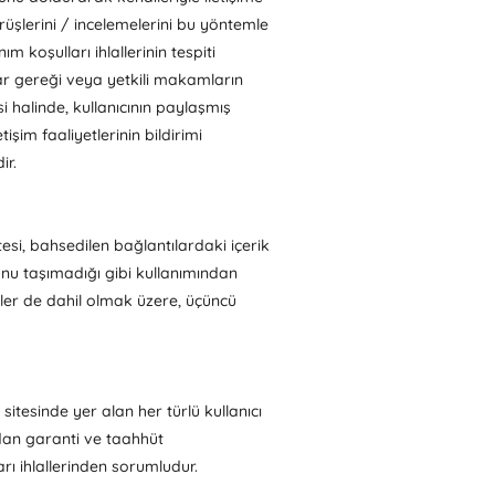
örüşlerini / incelemelerini bu yöntemle
ım koşulları ihlallerinin tespiti
r gereği veya yetkili makamların
i halinde, kullanıcının paylaşmış
işim faaliyetlerinin bildirimi
ir.
tesi, bahsedilen bağlantılardaki içerik
unu taşımadığı gibi kullanımından
iler de dahil olmak üzere, üçüncü
itesinde yer alan her türlü kullanıcı
ından garanti ve taahhüt
arı ihlallerinden sorumludur.