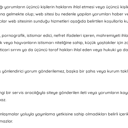
ağı yorumların üçüncü kişilerin haklarını ihlal etmesi veya üçüncü k
amına gelmekte olup; web sitesi bu nedenle yapılan yorumları haber 
cılar web sitesinin sunduğu hizmetleri aşağıda belirtilen koşullarla kul
an, pornografik, istismar edici, nefret ifadeleri içeren, mahremiyeti i
cuk veya hayvanların istismarı niteliğine sahip, küçük yaştakiler için 
a ticari sırrını ya da üçüncü taraf hakları ihlal eden veya hukuki ya 
yönlendirici yorum gönderilemez, başka bir şahıs veya kurum takli
gi bir servis aracılığıyla siteye gönderilen ileti veya yorumların ka
maz.
 anlaşmalar yoluyla yayınlama yetkisine sahip olmadıkları belirli içer
mazlar.