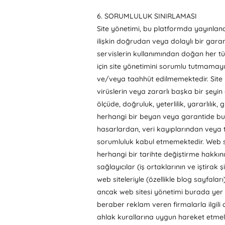
6. SORUMLULUK SINIRLAMASI
Site yönetimi, bu platformda yayınlanan
ilişkin doğrudan veya dolaylı bir gara
servislerin kullanımından doğan her 
için site yönetimini sorumlu tutmamayı a
ve/veya taahhüt edilmemektedir. Site y
virüslerin veya zararlı başka bir şeyi
ölçüde, doğruluk, yeterlilik, yararlılık,
herhangi bir beyan veya garantide bulun
hasarlardan, veri kayıplarından veya 
sorumluluk kabul etmemektedir. Web sit
herhangi bir tarihte değiştirme hakkını
sağlayıcılar (iş ortaklarının ve iştirak 
web siteleriyle (özellikle blog sayfalar
ancak web sitesi yönetimi burada yer 
beraber reklam veren firmalarla ilgili
ahlak kurallarına uygun hareket etmele