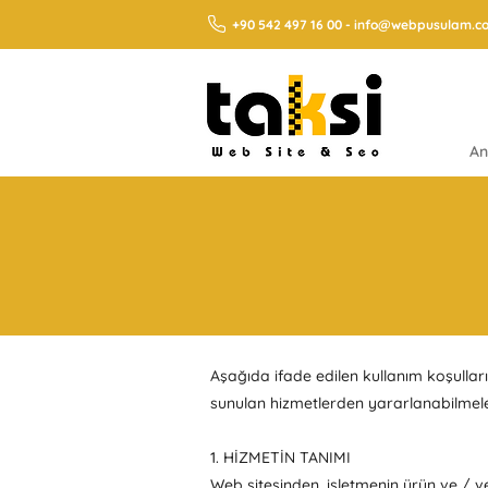
+90 542 497 16 00
-
info@webpusulam.c
An
Aşağıda ifade edilen kullanım koşullar
sunulan hizmetlerden yararlanabilmeler
1. HİZMETİN TANIMI
Web sitesinden, işletmenin ürün ve / ve