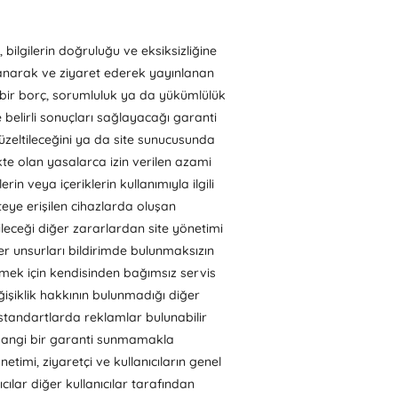
 bilgilerin doğruluğu ve eksiksizliğine
lanarak ve ziyaret ederek yayınlanan
bir borç, sorumluluk ya da yükümlülük
e belirli sonuçları sağlayacağı garanti
üzeltileceğini ya da site sunucusunda
te olan yasalarca izin verilen azami
in veya içeriklerin kullanımıyla ilgili
teye erişilen cihazlarda oluşan
eceği diğer zararlardan site yönetimi
er unsurları bildirimde bulunmaksızın
bilmek için kendisinden bağımsız servis
değişiklik hakkının bulunmadığı diğer
li standartlarda reklamlar bulunabilir
rhangi bir garanti sunmamakla
imi, ziyaretçi ve kullanıcıların genel
lar diğer kullanıcılar tarafından