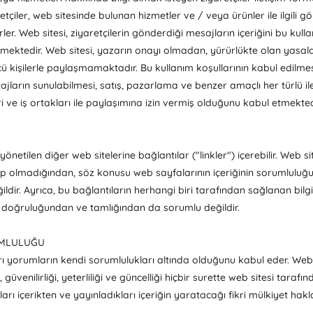
retçiler, web sitesinde bulunan hizmetler ve / veya ürünler ile ilgili g
ler. Web sitesi, ziyaretçilerin gönderdiği mesajların içeriğini bu kullan
ktedir. Web sitesi, yazarın onayı olmadan, yürürlükte olan yasala
ncü kişilerle paylaşmamaktadır. Bu kullanım koşullarının kabul edilmes
ajların sunulabilmesi, satış, pazarlama ve benzer amaçlı her türlü ilet
ri ve iş ortakları ile paylaşımına izin vermiş olduğunu kabul etmekted
önetilen diğer web sitelerine bağlantılar ("linkler") içerebilir. Web si
hip olmadığından, söz konusu web sayfalarının içeriğinin sorumluluğ
ir. Ayrıca, bu bağlantıların herhangi biri tarafından sağlanan bilg
en, doğruluğundan ve tamlığından da sorumlu değildir.
RUMLULUĞU
arı yorumların kendi sorumlulukları altında olduğunu kabul eder. Web s
venilirliği, yeterliliği ve güncelliği hiçbir surette web sitesi taraf
ları içerikten ve yayınladıkları içeriğin yaratacağı fikri mülkiyet hakl