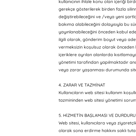
kullanıcının ihlale konu olan içeriği b
gerekçe gösterilerek birden fazla silinm
değiştirebileceğini ve /veya yeni şartla
bakıma alabileceğini dolayısıyla bu süre
yayınlanabileceğini önceden kabul ederle
ilgili olarak, gönderim boyut veya adet
vermeksizin koşulsuz olarak önceden h
içeriklere ayrılan alanlarda kısıtlamay
yönetimi tarafından yapılmaktadır anca
veya zarar yaşanması durumunda site 
4. ZARAR VE TAZMİNAT
Kullanıcıların web sitesi kullanım koşu
tazmininden web sitesi yönetimi sorum
5. HİZMETİN BAŞLAMASI VE DURDUR
Web sitesi, kullanıcılara veya ziyaret
olarak sona erdirme hakkını saklı tutar