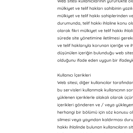
Web sitesi kullanıcılarının yürürlükte o
mülkiyet ve telif hakları sahibinin yazı
mülkiyet ve telif hakkı sahiplerinden v
durumunda, telif hakkı ihlaline konu olan
olarak fikri mülkiyet ve telif hakkı ihl
sürede site yönetimine iletilmesi gerekme
ve telif haklarıyla korunan içeriğe ve ihl
düşünülen içeriğin bulunduğu web sitesi b
olduğunu ifade eden uygun bir ifadeyle 
Kullanıcı İçerikleri
Web sitesi, diğer kullanıcılar tarafınd
bu servisleri kullanmak kullanıcının so
yüklenen içeriklerle alakalı olarak üçün
içerikleri gönderen ve / veya yükleyen
herhangi bir bölümü için söz konusu olup
silmesi veya yayından kaldırması durum
hakkı ihlalinde bulunan kullanıcıların si