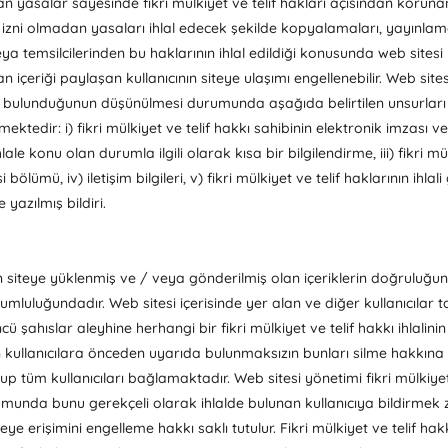
lan yasalar sayesinde fikri mülkiyet ve telif hakları açısından korunan 
lı izni olmadan yasaları ihlal edecek şekilde kopyalamaları, yayınlama
eya temsilcilerinden bu haklarının ihlal edildiği konusunda web sites
 içeriği paylaşan kullanıcının siteye ulaşımı engellenebilir. Web sitesi 
ali bulunduğunun düşünülmesi durumunda aşağıda belirtilen unsurları iç
ktedir: i) fikri mülkiyet ve telif hakkı sahibinin elektronik imzası veya
ale konu olan durumla ilgili olarak kısa bir bilgilendirme, iii) fikri mülk
ölümü, iv) iletişim bilgileri, v) fikri mülkiyet ve telif haklarının ihla
yazılmış bildiri.
an siteye yüklenmiş ve / veya gönderilmiş olan içeriklerin doğruluğu
rumluluğundadır. Web sitesi içerisinde yer alan ve diğer kullanıcılar
cü şahıslar aleyhine herhangi bir fikri mülkiyet ve telif hakkı ihlalin
 kullanıcılara önceden uyarıda bulunmaksızın bunları silme hakkına s
 tüm kullanıcıları bağlamaktadır. Web sitesi yönetimi fikri mülkiyet v
unda bunu gerekçeli olarak ihlalde bulunan kullanıcıya bildirmek zor
teye erişimini engelleme hakkı saklı tutulur. Fikri mülkiyet ve telif hak