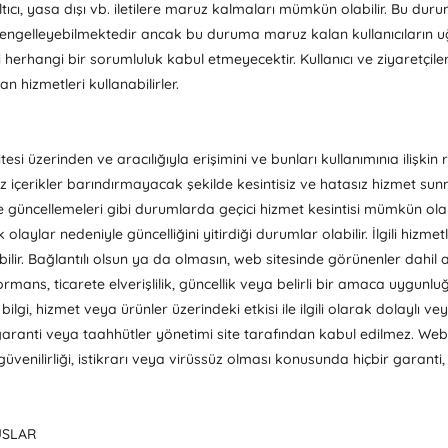
ltıcı, yasa dışı vb. iletilere maruz kalmaları mümkün olabilir. Bu du
ni engelleyebilmektedir ancak bu duruma maruz kalan kullanıcıların u
ili herhangi bir sorumluluk kabul etmeyecektir. Kullanıcı ve ziyaretçi
n hizmetleri kullanabilirler.
itesi üzerinden ve aracılığıyla erişimini ve bunları kullanımınıa ilişkin 
z içerikler barındırmayacak şekilde kesintisiz ve hatasız hizmet su
 ve güncellemeleri gibi durumlarda geçici hizmet kesintisi mümkün o
laylar nedeniyle güncelliğini yitirdiği durumlar olabilir. İlgili hizmetl
abilir. Bağlantılı olsun ya da olmasın, web sitesinde görünenler dahi
ormans, ticarete elverişlilik, güncellik veya belirli bir amaca uygunlu
lgi, hizmet veya ürünler üzerindeki etkisi ile ilgili olarak dolaylı v
ranti veya taahhütler yönetimi site tarafından kabul edilmez. Web 
 güvenilirliği, istikrarı veya virüssüz olması konusunda hiçbir garan
USLAR