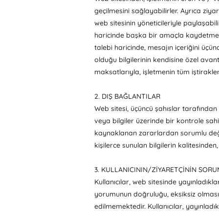
geçilmesini sağlayabilirler. Ayrıca ziya
web sitesinin yöneticileriyle paylaşabilir
haricinde başka bir amaçla kaydetmeme
talebi haricinde, mesajın içeriğini üçü
olduğu bilgilerinin kendisine özel avant
maksatlarıyla, işletmenin tüm iştirakle
2. DIŞ BAĞLANTILAR
Web sitesi, üçüncü şahıslar tarafından y
veya bilgiler üzerinde bir kontrole sa
kaynaklanan zararlardan sorumlu değild
kişilerce sunulan bilgilerin kalitesind
3. KULLANICININ/ZİYARETÇİNİN SO
Kullanıcılar, web sitesinde yayınladıkl
yorumunun doğruluğu, eksiksiz olması, gü
edilmemektedir. Kullanıcılar, yayınladık