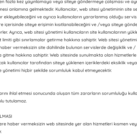
irden fazla kez yayınlamaya veya siteye göndermeye çalışması ve aynı 
esi anlamına gelmektedir. Kullanıcılar, web sitesi yönetiminin site ser
r ekleyebileceğini ve ayrıca kullanıcıların yararlanmış olduğu servisl
 içerisinde siteye erişimin kısıtlanabileceğini ve /veya siteye gönderil
r. Ayrıca, web sitesi yönetimi kullanıcıların site kullanıcılarının yük
 limiti gibi sınırlamalar getirme hakkına sahiptir. Web sitesi yöneti
aber vermeksizin site dahilinde bulunan servislerde değişiklik ve 
a gitme hakkına sahiptir. Web sitesinde sunulmakta olan hizmetlerle il
k kullanıcılar tarafından siteye yüklenen içeriklerdeki eksiklik vey
yönetimi hiçbir şekilde sorumluluk kabul etmeyecektir.
llarını ihlal etmesi sonucunda oluşan tüm zararların sorumluluğu kulla
lu tutulamaz.
ULMASI
çilere haber vermeksizin web sitesinde yer alan hizmetleri kısmen v
.