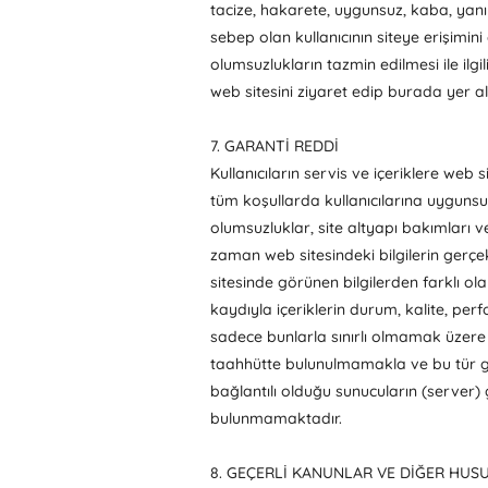
tacize, hakarete, uygunsuz, kaba, yanı
sebep olan kullanıcının siteye erişimi
olumsuzlukların tazmin edilmesi ile ilg
web sitesini ziyaret edip burada yer ala
7. GARANTİ REDDİ
Kullanıcıların servis ve içeriklere web s
tüm koşullarda kullanıcılarına uygunsu
olumsuzluklar, site altyapı bakımları
zaman web sitesindeki bilgilerin gerçek o
sitesinde görünen bilgilerden farklı ol
kaydıyla içeriklerin durum, kalite, perf
sadece bunlarla sınırlı olmamak üzere bi
taahhütte bulunulmamakla ve bu tür ga
bağlantılı olduğu sunucuların (server)
bulunmamaktadır.
8. GEÇERLİ KANUNLAR VE DİĞER HUS